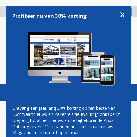
Overslaan
en
x
Digitaal Magazine
Registreer
Check in
naar
Profiteer nu van 30% korting
de
inhoud
gaan
Magazine
Podcasts
Vacatures
Toggl
naviga
Ontvang een jaar lang 30% korting op het beste van
Luchtvaartnieuws en Zakenreisnieuws. Krijg onbeperkt
toegang tot al het nieuws en de bijbehorende Apps.
VLIEGTICKETS 45 PROCENT
Ontvang tevens 12 maanden het Luchtvaartnieuws
DUURDER DAN VORIG JAAR,
Magazine in de mail of op de mat.