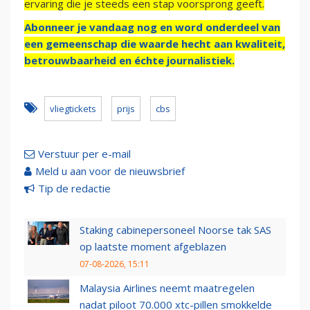
ervaring die je steeds een stap voorsprong geeft.
Abonneer je vandaag nog en word onderdeel van
een gemeenschap die waarde hecht aan kwaliteit,
betrouwbaarheid en échte journalistiek.
vliegtickets
prijs
cbs
Verstuur per e-mail
Meld u aan voor de nieuwsbrief
Tip de redactie
Staking cabinepersoneel Noorse tak SAS
op laatste moment afgeblazen
07-08-2026, 15:11
Malaysia Airlines neemt maatregelen
nadat piloot 70.000 xtc-pillen smokkelde