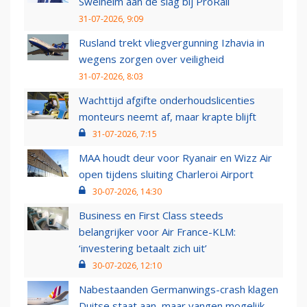
Swelheim aan de slag bij ProRail
31-07-2026, 9:09
Rusland trekt vliegvergunning Izhavia in
wegens zorgen over veiligheid
31-07-2026, 8:03
Wachttijd afgifte onderhoudslicenties
monteurs neemt af, maar krapte blijft
31-07-2026, 7:15
MAA houdt deur voor Ryanair en Wizz Air
open tijdens sluiting Charleroi Airport
30-07-2026, 14:30
Business en First Class steeds
belangrijker voor Air France-KLM:
‘investering betaalt zich uit’
30-07-2026, 12:10
Nabestaanden Germanwings-crash klagen
Duitse staat aan, maar vangen mogelijk