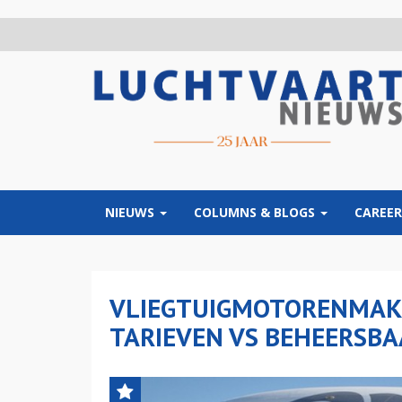
Overslaan
en
naar
de
inhoud
gaan
NIEUWS
COLUMNS & BLOGS
CAREER
VLIEGTUIGMOTORENMAK
TARIEVEN VS BEHEERSBA