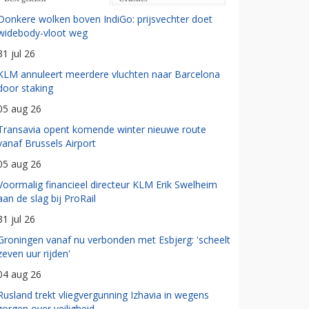
Donkere wolken boven IndiGo: prijsvechter doet
widebody-vloot weg
31 jul 26
KLM annuleert meerdere vluchten naar Barcelona
door staking
05 aug 26
Transavia opent komende winter nieuwe route
vanaf Brussels Airport
05 aug 26
Voormalig financieel directeur KLM Erik Swelheim
aan de slag bij ProRail
31 jul 26
Groningen vanaf nu verbonden met Esbjerg: 'scheelt
zeven uur rijden'
04 aug 26
Rusland trekt vliegvergunning Izhavia in wegens
zorgen over veiligheid