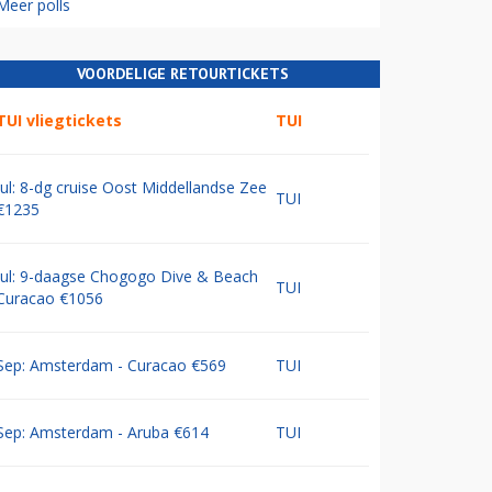
Meer polls
VOORDELIGE RETOURTICKETS
TUI vliegtickets
TUI
Jul: 8-dg cruise Oost Middellandse Zee
TUI
€1235
Jul: 9-daagse Chogogo Dive & Beach
TUI
Curacao €1056
Sep: Amsterdam - Curacao €569
TUI
Sep: Amsterdam - Aruba €614
TUI