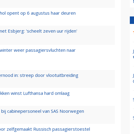
hol opent op 6 augustus haar deuren
t Esbjerg: 'scheelt zeven uur rijden'
 winter weer passagiersvluchten naar
ernood in: streep door vlootuitbreiding
ukken winst Lufthansa hard omlaag
 bij cabinepersoneel van SAS Noorwegen
voor zelfgemaakt Russisch passagierstoestel