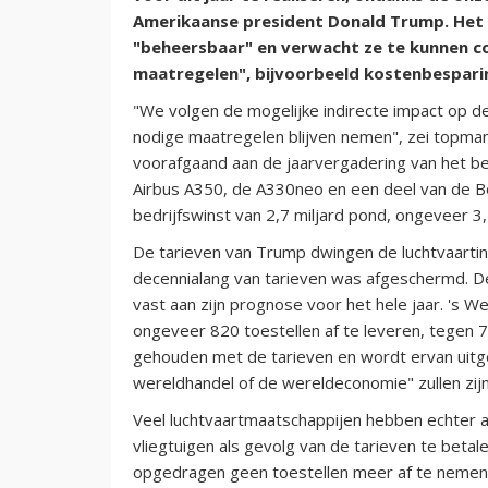
Amerikaanse president Donald Trump. Het 
"beheersbaar" en verwacht ze te kunnen 
maatregelen", bijvoorbeeld kostenbespari
"We volgen de mogelijke indirecte impact op de
nodige maatregelen blijven nemen", zei topman 
voorafgaand aan de jaarvergadering van het be
Airbus A350, de A330neo en een deel van de Boe
bedrijfswinst van 2,7 miljard pond, ongeveer 3,
De tarieven van Trump dwingen de luchtvaartind
decennialang van tarieven was afgeschermd. D
vast aan zijn prognose voor het hele jaar. 's 
ongeveer 820 toestellen af te leveren, tegen 7
gehouden met de tarieven en wordt ervan uitge
wereldhandel of de wereldeconomie" zullen zij
Veel luchtvaartmaatschappijen hebben echter al
vliegtuigen als gevolg van de tarieven te betal
opgedragen geen toestellen meer af te nemen 