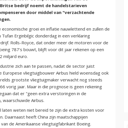
Britse bedrijf noemt de handelstarieven
compenseren door middel van "verzachtende
ngen.
 economische groei en inflatie nauwlettend en zullen de
Tufan Erginbilgic donderdag in een verklaring
drijf. Rolls-Royce, dat onder meer de motoren voor de
ing 787's bouwt, blijft voor dit jaar rekenen op een
2 miljard euro.
ustrie zich aan te passen, nadat de sector juist
e Europese vliegtuigbouwer Airbus hield woensdag ook
Werelds grootste vliegtuigmaker verwacht nog steeds
66 vorig jaar. Maar in die prognose is geen rekening
gaan dat er "geen extra verstoringen in de
n, waarschuwde Airbus.
 laten weten niet bereid te zijn de extra kosten voor
en. Daarnaast heeft China zijn maatschappijen
van de Amerikaanse vliegtuigfabrikant Boeing.