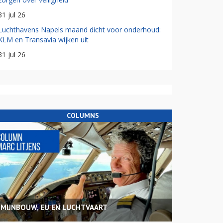
31 jul 26
Luchthavens Napels maand dicht voor onderhoud:
KLM en Transavia wijken uit
31 jul 26
COLUMNS
MIJNBOUW, EU EN LUCHTVAART