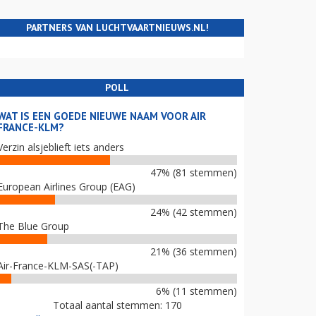
PARTNERS VAN LUCHTVAARTNIEUWS.NL!
POLL
WAT IS EEN GOEDE NIEUWE NAAM VOOR AIR
FRANCE-KLM?
Verzin alsjeblieft iets anders
47% (81 stemmen)
European Airlines Group (EAG)
24% (42 stemmen)
The Blue Group
21% (36 stemmen)
Air-France-KLM-SAS(-TAP)
6% (11 stemmen)
Totaal aantal stemmen: 170