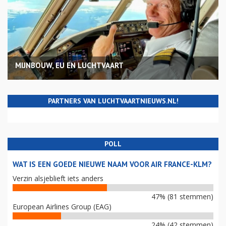
MIJNBOUW, EU EN LUCHTVAART
PARTNERS VAN LUCHTVAARTNIEUWS.NL!
POLL
WAT IS EEN GOEDE NIEUWE NAAM VOOR AIR FRANCE-KLM?
Verzin alsjeblieft iets anders
47% (81 stemmen)
European Airlines Group (EAG)
24% (42 stemmen)