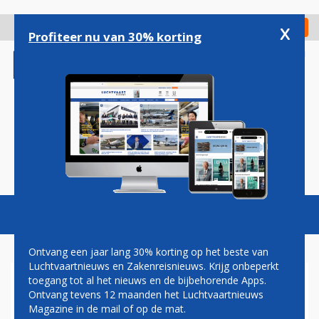
Overslaan
en
x
Digitaal Magazine
Registreer
Check in
naar
Profiteer nu van 30% korting
de
inhoud
gaan
Magazine
Podcasts
Vacatures
Toggl
naviga
Ontvang een jaar lang 30% korting op het beste van
Luchtvaartnieuws en Zakenreisnieuws. Krijg onbeperkt
toegang tot al het nieuws en de bijbehorende Apps.
PORTO TWEEDE PORTUGESE
Ontvang tevens 12 maanden het Luchtvaartnieuws
BESTEMMING VOOR
Magazine in de mail of op de mat.