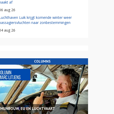
haakt af
06 aug 26
Luchthaven Luik krijgt komende winter weer
passagiersvluchten naar zonbestemmingen
04 aug 26
COLUMNS
MIJNBOUW, EU EN LUCHTVAART