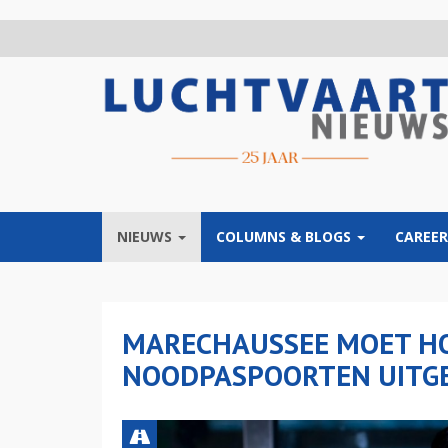
Overslaan
en
naar
de
inhoud
gaan
NIEUWS
COLUMNS & BLOGS
CAREER
MARECHAUSSEE MOET H
NOODPASPOORTEN UITGE