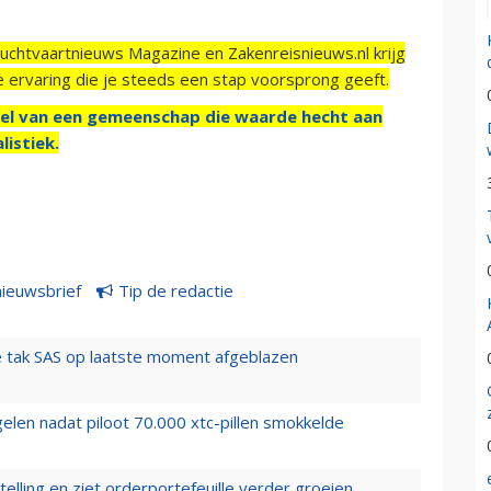
Luchtvaartnieuws Magazine en Zakenreisnieuws.nl krijg
e ervaring die je steeds een stap voorsprong geeft.
el van een gemeenschap die waarde hecht aan
listiek.
nieuwsbrief
Tip de redactie
 tak SAS op laatste moment afgeblazen
elen nadat piloot 70.000 xtc-pillen smokkelde
elling en ziet orderportefeuille verder groeien