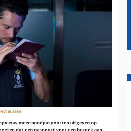
Marechaussee
 opnieuw meer noodpaspoorten uitgeven op
ergeten dat een paspoort voor een bezoek aan