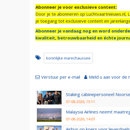
Abonneer je voor exclusieve content:
Door je te abonneren op Luchtvaartnieuws.nl, 
je toegang tot exclusieve content en jarenlang
Abonneer je vandaag nog en word onderde
kwaliteit, betrouwbaarheid en échte journa
koninlijke marechaussee
Verstuur per e-mail
Meld u aan voor de 
Staking cabinepersoneel Noorse
07-08-2026, 15:11
Malaysia Airlines neemt maatreg
07-08-2026, 14:07
Airbus op koers voor leverdoelst