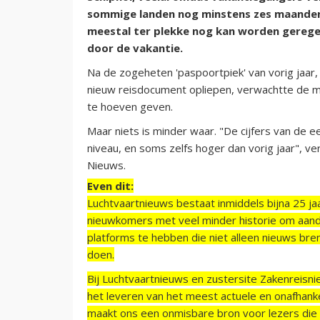
sommige landen nog minstens zes maanden 
meestal ter plekke nog kan worden gerege
door de vakantie.
Na de zogeheten 'paspoortpiek' van vorig jaar
nieuw reisdocument opliepen, verwachtte de m
te hoeven geven.
Maar niets is minder waar. "De cijfers van de e
niveau, en soms zelfs hoger dan vorig jaar", 
Nieuws.
Even dit:
Luchtvaartnieuws bestaat inmiddels bijna 25 jaa
nieuwkomers met veel minder historie om aand
platforms te hebben die niet alleen nieuws bre
doen.
Bij Luchtvaartnieuws en zustersite Zakenreisn
het leveren van het meest actuele en onafhankel
maakt ons een onmisbare bron voor lezers die g