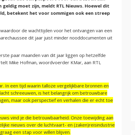
geldig moet zijn, meldt RTL Nieuws. Hoewel dit
ld, betekent het voor sommigen ook een streep
, waardoor de wachttijden voor het ontvangen van een
arechaussee dit jaar juist minder nooddocumenten uit
erste paar maanden van dit jaar liggen op hetzelfde
vertelt Mike Hofman, woordvoerder KMar, aan RTL
r. In een tijd waarin talloze vergelijkbare bronnen en
acht schreeuwen, is het belangrijk om betrouwbare
ngen, maar ook perspectief en verhalen die er echt toe
ieuws vind je die betrouwbaarheid. Onze toewijding aan
ijke nieuws over de luchtvaart- en (zaken)reisindustrie
raag een stap voor willen blijven.