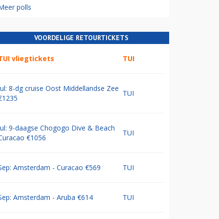
Meer polls
VOORDELIGE RETOURTICKETS
TUI vliegtickets
TUI
Jul: 8-dg cruise Oost Middellandse Zee
TUI
€1235
Jul: 9-daagse Chogogo Dive & Beach
TUI
Curacao €1056
Sep: Amsterdam - Curacao €569
TUI
Sep: Amsterdam - Aruba €614
TUI