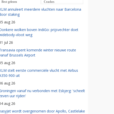
Best gelezen
Crashes
KLM annuleert meerdere vluchten naar Barcelona
door staking
05 aug 26
Donkere wolken boven IndiGo: prijsvechter doet
widebody-vloot weg
31 jul 26
Transavia opent komende winter nieuwe route
vanaf Brussels Airport
05 aug 26
KLM stelt eerste commerciële vlucht met Airbus
A350-900 uit
06 aug 26
Groningen vanaf nu verbonden met Esbjerg: 'scheelt
zeven uur rijden'
04 aug 26
easyJet wordt overgenomen door Apollo, Castlelake