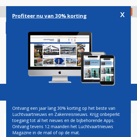
Overslaan
en
x
Digitaal Magazine
Registreer
Check in
naar
Profiteer nu van 30% korting
de
inhoud
gaan
Magazine
Podcasts
Vacatures
Toggl
naviga
Ontvang een jaar lang 30% korting op het beste van
Luchtvaartnieuws en Zakenreisnieuws. Krijg onbeperkt
toegang tot al het nieuws en de bijbehorende Apps.
2023
Ontvang tevens 12 maanden het Luchtvaartnieuws
Magazine in de mail of op de mat.