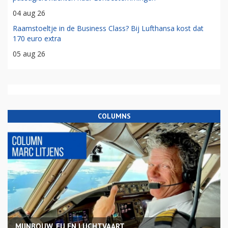
04 aug 26
Raamstoeltje in de Business Class? Bij Lufthansa kost dat
170 euro extra
05 aug 26
COLUMNS
MIJNBOUW, EU EN LUCHTVAART