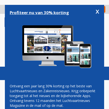
Overslaan
en
x
Digitaal Magazine
Registreer
Check in
naar
Profiteer nu van 30% korting
de
inhoud
gaan
Magazine
Podcasts
Vacatures
Toggl
naviga
Ontvang een jaar lang 30% korting op het beste van
Luchtvaartnieuws en Zakenreisnieuws. Krijg onbeperkt
toegang tot al het nieuws en de bijbehorende Apps.
A350 FREIGHTER
Ontvang tevens 12 maanden het Luchtvaartnieuws
Magazine in de mail of op de mat.