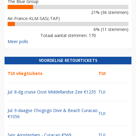
The Blue Group
21% (36 stemmen)
Air-France-KLM-SAS(-TAP)
6% (11 stemmen)
Totaal aantal stemmen: 170
Meer polls
VOORDELIGE RETOURTICKETS
TUI vliegtickets
TUI
Jul: 8-dg cruise Oost Middellandse Zee €1235
TUI
Jul: 9-daagse Chogogo Dive & Beach Curacao
TUI
€1056
Sep: Amsterdam - Curacao €569
TUI