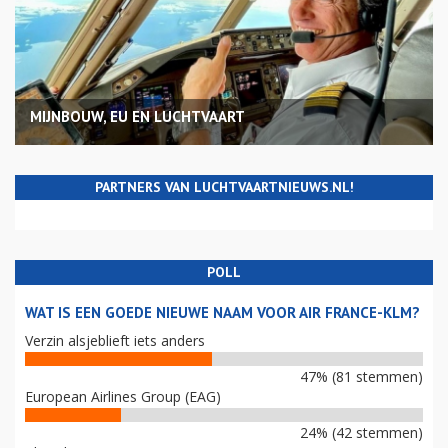
MIJNBOUW, EU EN LUCHTVAART
PARTNERS VAN LUCHTVAARTNIEUWS.NL!
POLL
WAT IS EEN GOEDE NIEUWE NAAM VOOR AIR FRANCE-KLM?
Verzin alsjeblieft iets anders
47% (81 stemmen)
European Airlines Group (EAG)
24% (42 stemmen)