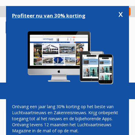
Overslaan
en
x
Digitaal Magazine
Registreer
Check in
naar
Profiteer nu van 30% korting
de
inhoud
gaan
Magazine
Podcasts
Vacatures
Toggl
naviga
Ontvang een jaar lang 30% korting op het beste van
Luchtvaartnieuws en Zakenreisnieuws. Krijg onbeperkt
toegang tot al het nieuws en de bijbehorende Apps.
AANPASSINGEN
Ontvang tevens 12 maanden het Luchtvaartnieuws
Magazine in de mail of op de mat.