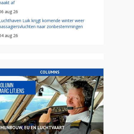
haakt af
06 aug 26
Luchthaven Luik krijgt komende winter weer
passagiersvluchten naar zonbestemmingen
04 aug 26
COLUMNS
MIJNBOUW, EU EN LUCHTVAART