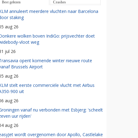
Best gelezen
Crashes
KLM annuleert meerdere vluchten naar Barcelona
door staking
05 aug 26
Donkere wolken boven IndiGo: prijsvechter doet
widebody-vloot weg
31 jul 26
Transavia opent komende winter nieuwe route
vanaf Brussels Airport
05 aug 26
KLM stelt eerste commerciële vlucht met Airbus
A350-900 uit
06 aug 26
Groningen vanaf nu verbonden met Esbjerg: 'scheelt
zeven uur rijden'
04 aug 26
easyJet wordt overgenomen door Apollo, Castlelake