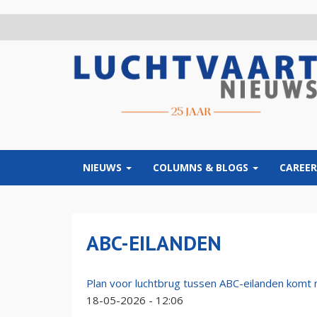
Overslaan
en
naar
de
inhoud
gaan
NIEUWS
COLUMNS & BLOGS
CAREER
ABC-EILANDEN
Plan voor luchtbrug tussen ABC-eilanden komt 
18-05-2026 - 12:06