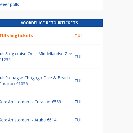
Meer polls
VOORDELIGE RETOURTICKETS
TUI vliegtickets
TUI
Jul: 8-dg cruise Oost Middellandse Zee
TUI
€1235
Jul: 9-daagse Chogogo Dive & Beach
TUI
Curacao €1056
Sep: Amsterdam - Curacao €569
TUI
Sep: Amsterdam - Aruba €614
TUI