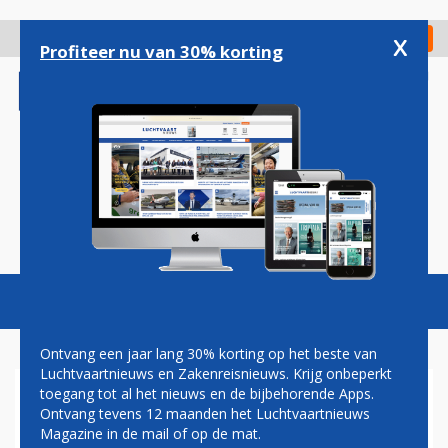
Overslaan
en
x
Digitaal Magazine
Registreer
Check in
naar
Profiteer nu van 30% korting
de
inhoud
gaan
Magazine
Podcasts
Vacatures
Toggl
naviga
Ontvang een jaar lang 30% korting op het beste van
Luchtvaartnieuws en Zakenreisnieuws. Krijg onbeperkt
toegang tot al het nieuws en de bijbehorende Apps.
ACN
Ontvang tevens 12 maanden het Luchtvaartnieuws
Magazine in de mail of op de mat.