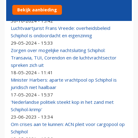
Tarieven bijna veertig procent omhoog: 'Schiphol prijst
Bekijk aanbieding
zichzelf uit de markt'
30-10-2024 - 15:42
Luchtvaartjurist Frans Vreede: overheidsbeleid
Schiphol is ondoordacht en eigenzinnig
29-05-2024 - 15:33
Zorgen over mogelijke nachtsluiting Schiphol:
Transavia, TUI, Corendon en de luchtvrachtsector
spreken zich uit
18-05-2024 - 11:41
Minister Harbers: aparte vrachtpool op Schiphol is
juridisch niet haalbaar
17-05-2024 - 15:37
'Nederlandse politiek steekt kop in het zand met
Schiphol-krimp'
23-06-2023 - 13:34
Om crises aan te kunnen: ACN pleit voor cargopool op
Schiphol