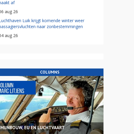
haakt af
06 aug 26
Luchthaven Luik krijgt komende winter weer
passagiersvluchten naar zonbestemmingen
04 aug 26
COLUMNS
MIJNBOUW, EU EN LUCHTVAART