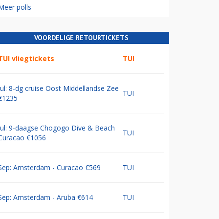
Meer polls
VOORDELIGE RETOURTICKETS
TUI vliegtickets
TUI
Jul: 8-dg cruise Oost Middellandse Zee
TUI
€1235
Jul: 9-daagse Chogogo Dive & Beach
TUI
Curacao €1056
Sep: Amsterdam - Curacao €569
TUI
Sep: Amsterdam - Aruba €614
TUI