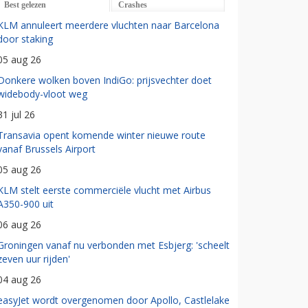
Best gelezen
Crashes
KLM annuleert meerdere vluchten naar Barcelona
door staking
05 aug 26
Donkere wolken boven IndiGo: prijsvechter doet
widebody-vloot weg
31 jul 26
Transavia opent komende winter nieuwe route
vanaf Brussels Airport
05 aug 26
KLM stelt eerste commerciële vlucht met Airbus
A350-900 uit
06 aug 26
Groningen vanaf nu verbonden met Esbjerg: 'scheelt
zeven uur rijden'
04 aug 26
easyJet wordt overgenomen door Apollo, Castlelake