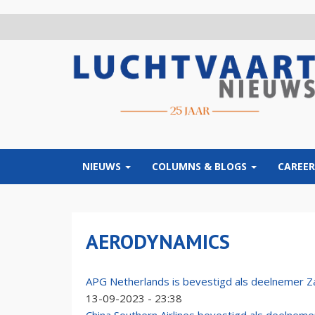
Overslaan
en
naar
de
inhoud
gaan
NIEUWS
COLUMNS & BLOGS
CAREER
AERODYNAMICS
APG Netherlands is bevestigd als deelnemer 
13-09-2023 - 23:38