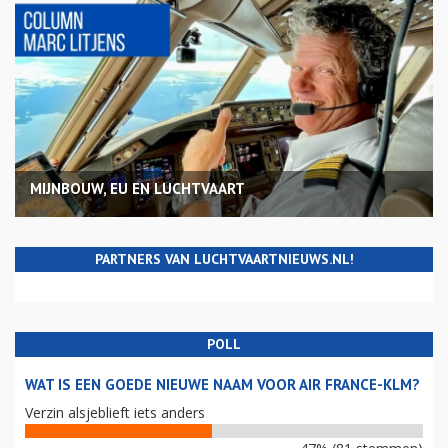
MIJNBOUW, EU EN LUCHTVAART
PARTNERS VAN LUCHTVAARTNIEUWS.NL!
POLL
WAT IS EEN GOEDE NIEUWE NAAM VOOR AIR FRANCE-KLM?
Verzin alsjeblieft iets anders