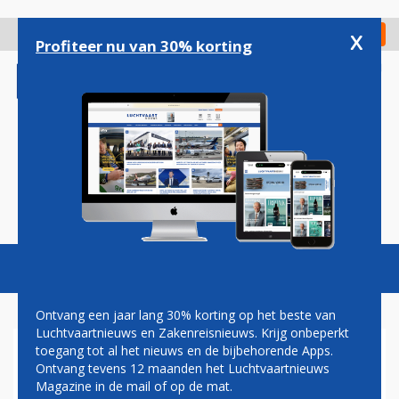
Overslaan
en
x
Digitaal Magazine
Registreer
Check in
naar
Profiteer nu van 30% korting
de
inhoud
gaan
Magazine
Podcasts
Vacatures
Toggl
naviga
Ontvang een jaar lang 30% korting op het beste van
Luchtvaartnieuws en Zakenreisnieuws. Krijg onbeperkt
toegang tot al het nieuws en de bijbehorende Apps.
AIRBUS A350 FREIGHTER
Ontvang tevens 12 maanden het Luchtvaartnieuws
Magazine in de mail of op de mat.