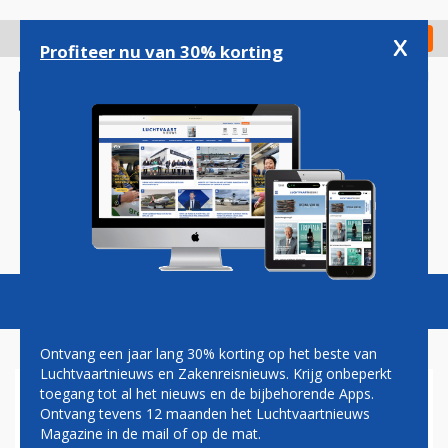
Overslaan
en
x
Digitaal Magazine
Registreer
Check in
naar
Profiteer nu van 30% korting
de
inhoud
gaan
Magazine
Podcasts
Vacatures
Toggl
naviga
Ontvang een jaar lang 30% korting op het beste van
Luchtvaartnieuws en Zakenreisnieuws. Krijg onbeperkt
toegang tot al het nieuws en de bijbehorende Apps.
AIRNETH
Ontvang tevens 12 maanden het Luchtvaartnieuws
Magazine in de mail of op de mat.