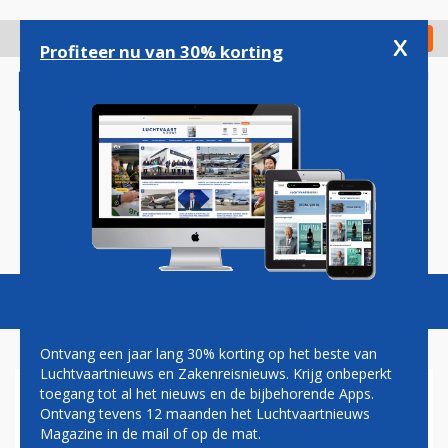
Overslaan
en
x
Digitaal Magazine
Registreer
Check in
naar
Profiteer nu van 30% korting
de
inhoud
gaan
Magazine
Podcasts
Vacatures
Toggl
naviga
Ontvang een jaar lang 30% korting op het beste van
Luchtvaartnieuws en Zakenreisnieuws. Krijg onbeperkt
toegang tot al het nieuws en de bijbehorende Apps.
ANDERSON
Ontvang tevens 12 maanden het Luchtvaartnieuws
Magazine in de mail of op de mat.