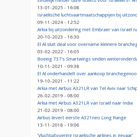
Eindelijk minder dure tickets voor Israëliërs? A
13-01-2025 - 16:08
Israëlische luchtvaartmaatschappijen bij uitzon
09-11-2024 - 12:52
Arkia bij uitzondering met Embraer van Israël n
20-10-2023 - 16:30
El Al sluit deal voor overname kleinere branche
03-02-2022 - 16:05
Boeing 737's Smartwings vinden winteronderdak
10-11-2021 - 09:38
El Al onderhandelt over aankoop branchegenoot
19-10-2021 - 11:22
Arkia met Airbus A321LR van Tel Aviv naar Schi
26-02-2019 - 08:00
Arkia met Airbus A321LR van Israël naar India
21-02-2019 - 08:00
Airbus levert eerste A321neo Long Range
13-11-2018 - 19:06
'Vluchtuitvoering Israëlische airlines in gevaar'