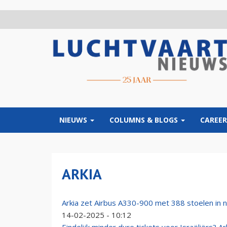
Overslaan
en
naar
de
inhoud
gaan
NIEUWS
COLUMNS & BLOGS
CAREER
ARKIA
Arkia zet Airbus A330-900 met 388 stoelen in n
14-02-2025 - 10:12