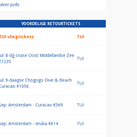
Meer polls
VOORDELIGE RETOURTICKETS
TUI vliegtickets
TUI
Jul: 8-dg cruise Oost Middellandse Zee
TUI
€1235
Jul: 9-daagse Chogogo Dive & Beach
TUI
Curacao €1056
Sep: Amsterdam - Curacao €569
TUI
Sep: Amsterdam - Aruba €614
TUI