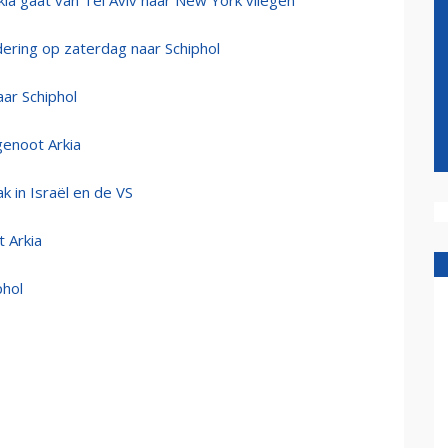
rkia gaat van Tel Aviv naar New York vliegen
dering op zaterdag naar Schiphol
aar Schiphol
genoot Arkia
 in Israël en de VS
 Arkia
phol