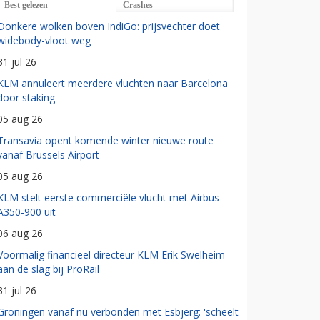
Best gelezen
Crashes
Donkere wolken boven IndiGo: prijsvechter doet
widebody-vloot weg
31 jul 26
KLM annuleert meerdere vluchten naar Barcelona
door staking
05 aug 26
Transavia opent komende winter nieuwe route
vanaf Brussels Airport
05 aug 26
KLM stelt eerste commerciële vlucht met Airbus
A350-900 uit
06 aug 26
Voormalig financieel directeur KLM Erik Swelheim
aan de slag bij ProRail
31 jul 26
Groningen vanaf nu verbonden met Esbjerg: 'scheelt