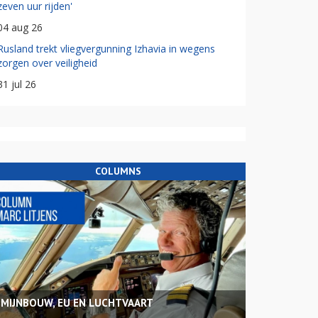
zeven uur rijden'
04 aug 26
Rusland trekt vliegvergunning Izhavia in wegens
zorgen over veiligheid
31 jul 26
COLUMNS
MIJNBOUW, EU EN LUCHTVAART