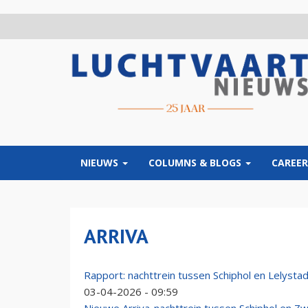
Overslaan
en
naar
de
inhoud
gaan
NIEUWS
COLUMNS & BLOGS
CAREER
ARRIVA
Rapport: nachttrein tussen Schiphol en Lelystad
03-04-2026 - 09:59