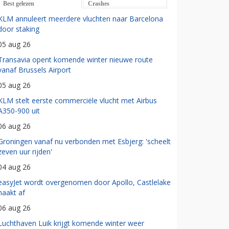
Best gelezen
Crashes
KLM annuleert meerdere vluchten naar Barcelona
door staking
05 aug 26
Transavia opent komende winter nieuwe route
vanaf Brussels Airport
05 aug 26
KLM stelt eerste commerciële vlucht met Airbus
A350-900 uit
06 aug 26
Groningen vanaf nu verbonden met Esbjerg: 'scheelt
zeven uur rijden'
04 aug 26
easyJet wordt overgenomen door Apollo, Castlelake
haakt af
06 aug 26
Luchthaven Luik krijgt komende winter weer