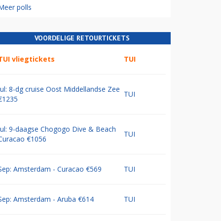
Meer polls
VOORDELIGE RETOURTICKETS
TUI vliegtickets
TUI
Jul: 8-dg cruise Oost Middellandse Zee
TUI
€1235
Jul: 9-daagse Chogogo Dive & Beach
TUI
Curacao €1056
Sep: Amsterdam - Curacao €569
TUI
Sep: Amsterdam - Aruba €614
TUI