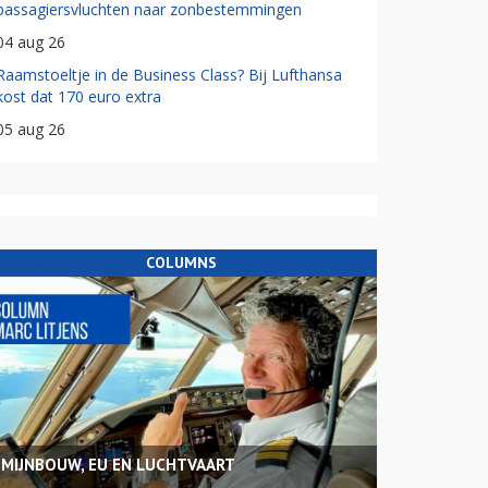
passagiersvluchten naar zonbestemmingen
04 aug 26
Raamstoeltje in de Business Class? Bij Lufthansa
kost dat 170 euro extra
05 aug 26
COLUMNS
MIJNBOUW, EU EN LUCHTVAART