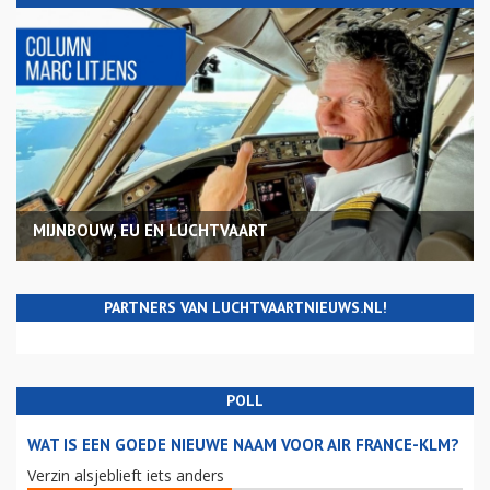
MIJNBOUW, EU EN LUCHTVAART
PARTNERS VAN LUCHTVAARTNIEUWS.NL!
POLL
WAT IS EEN GOEDE NIEUWE NAAM VOOR AIR FRANCE-KLM?
Verzin alsjeblieft iets anders