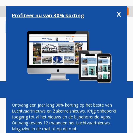
Overslaan
en
x
Digitaal Magazine
Registreer
Check in
naar
Profiteer nu van 30% korting
de
inhoud
gaan
Magazine
Podcasts
Vacatures
Toggl
naviga
Ontvang een jaar lang 30% korting op het beste van
Luchtvaartnieuws en Zakenreisnieuws. Krijg onbeperkt
toegang tot al het nieuws en de bijbehorende Apps.
BARRY MADLENER
Ontvang tevens 12 maanden het Luchtvaartnieuws
Magazine in de mail of op de mat.