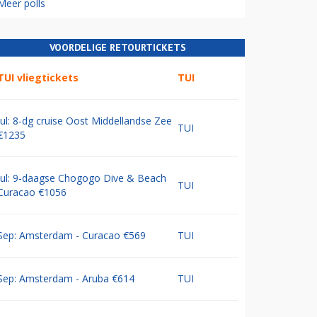
Meer polls
VOORDELIGE RETOURTICKETS
TUI vliegtickets
TUI
Jul: 8-dg cruise Oost Middellandse Zee
TUI
€1235
Jul: 9-daagse Chogogo Dive & Beach
TUI
Curacao €1056
Sep: Amsterdam - Curacao €569
TUI
Sep: Amsterdam - Aruba €614
TUI