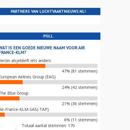
PARTNERS VAN LUCHTVAARTNIEUWS.NL!
POLL
WAT IS EEN GOEDE NIEUWE NAAM VOOR AIR
FRANCE-KLM?
Verzin alsjeblieft iets anders
47% (81 stemmen)
European Airlines Group (EAG)
24% (42 stemmen)
The Blue Group
21% (36 stemmen)
Air-France-KLM-SAS(-TAP)
6% (11 stemmen)
Totaal aantal stemmen: 170