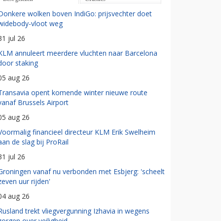
Donkere wolken boven IndiGo: prijsvechter doet
widebody-vloot weg
31 jul 26
KLM annuleert meerdere vluchten naar Barcelona
door staking
05 aug 26
Transavia opent komende winter nieuwe route
vanaf Brussels Airport
05 aug 26
Voormalig financieel directeur KLM Erik Swelheim
aan de slag bij ProRail
31 jul 26
Groningen vanaf nu verbonden met Esbjerg: 'scheelt
zeven uur rijden'
04 aug 26
Rusland trekt vliegvergunning Izhavia in wegens
zorgen over veiligheid