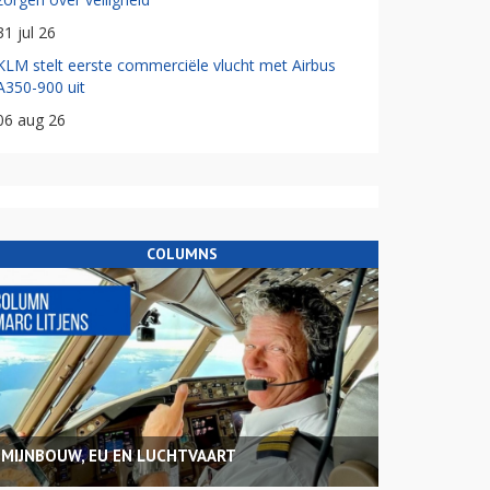
31 jul 26
KLM stelt eerste commerciële vlucht met Airbus
A350-900 uit
06 aug 26
COLUMNS
MIJNBOUW, EU EN LUCHTVAART