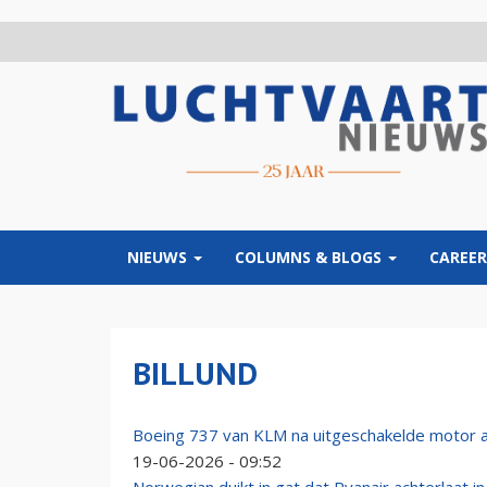
Overslaan
en
naar
de
inhoud
gaan
NIEUWS
COLUMNS & BLOGS
CAREER
BILLUND
Boeing 737 van KLM na uitgeschakelde motor al
19-06-2026 - 09:52