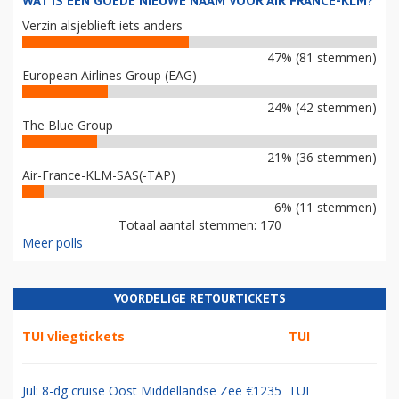
WAT IS EEN GOEDE NIEUWE NAAM VOOR AIR FRANCE-KLM?
Verzin alsjeblieft iets anders
47% (81 stemmen)
European Airlines Group (EAG)
24% (42 stemmen)
The Blue Group
21% (36 stemmen)
Air-France-KLM-SAS(-TAP)
6% (11 stemmen)
Totaal aantal stemmen: 170
Meer polls
VOORDELIGE RETOURTICKETS
TUI vliegtickets
TUI
Jul: 8-dg cruise Oost Middellandse Zee €1235
TUI