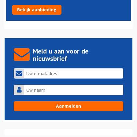
Leasemaatschappij Avolon neemt concurrent CIT over
Bekijk aanbieding
07-10-2016 - 12:39
Meld u aan voor de
nieuwsbrief