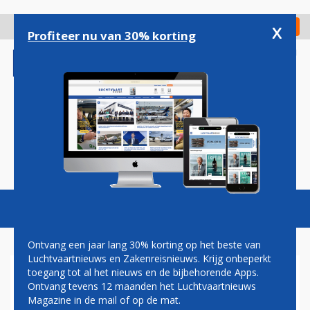
Overslaan
en
x
Digitaal Magazine
Registreer
Check in
naar
Profiteer nu van 30% korting
de
inhoud
gaan
Magazine
Podcasts
Vacatures
Toggl
naviga
Ontvang een jaar lang 30% korting op het beste van
Luchtvaartnieuws en Zakenreisnieuws. Krijg onbeperkt
toegang tot al het nieuws en de bijbehorende Apps.
BOHAI
Ontvang tevens 12 maanden het Luchtvaartnieuws
Magazine in de mail of op de mat.