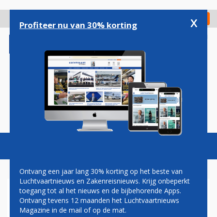
Overslaan
en
x
Digitaal Magazine
Registreer
Check in
naar
Profiteer nu van 30% korting
de
inhoud
gaan
Magazine
Podcasts
Vacatures
Toggl
naviga
Ontvang een jaar lang 30% korting op het beste van
Luchtvaartnieuws en Zakenreisnieuws. Krijg onbeperkt
toegang tot al het nieuws en de bijbehorende Apps.
BOURNEMOUTH AIRPORT
Ontvang tevens 12 maanden het Luchtvaartnieuws
Magazine in de mail of op de mat.