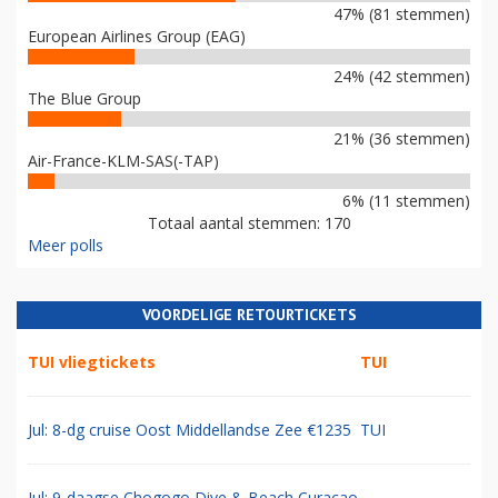
47% (81 stemmen)
European Airlines Group (EAG)
24% (42 stemmen)
The Blue Group
21% (36 stemmen)
Air-France-KLM-SAS(-TAP)
6% (11 stemmen)
Totaal aantal stemmen: 170
Meer polls
VOORDELIGE RETOURTICKETS
TUI vliegtickets
TUI
Jul: 8-dg cruise Oost Middellandse Zee €1235
TUI
Jul: 9-daagse Chogogo Dive & Beach Curacao