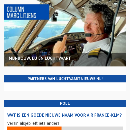
MIJNBOUW, EU EN LUCHTVAART
PARTNERS VAN LUCHTVAARTNIEUWS.NL!
POLL
WAT IS EEN GOEDE NIEUWE NAAM VOOR AIR FRANCE-KLM?
Verzin alsjeblieft iets anders