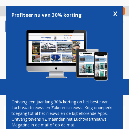
Overslaan
en
x
Digitaal Magazine
Registreer
Check in
naar
Profiteer nu van 30% korting
de
inhoud
gaan
Magazine
Podcasts
Vacatures
Toggl
naviga
Ontvang een jaar lang 30% korting op het beste van
Luchtvaartnieuws en Zakenreisnieuws. Krijg onbeperkt
toegang tot al het nieuws en de bijbehorende Apps.
BRAATHENS INTERNATIONAL
Ontvang tevens 12 maanden het Luchtvaartnieuws
AIRWAYS
Magazine in de mail of op de mat.