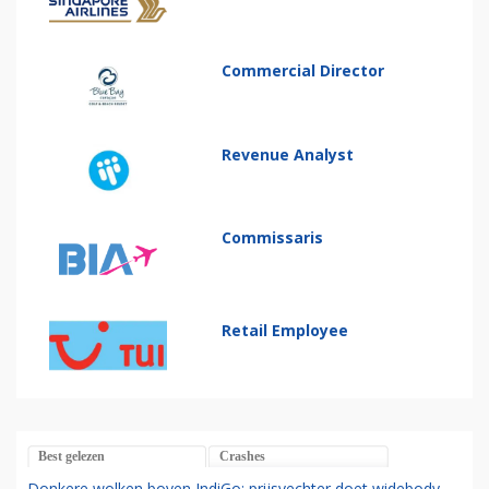
Commercial Director
Revenue Analyst
Commissaris
Retail Employee
Best gelezen
Crashes
Donkere wolken boven IndiGo: prijsvechter doet widebody-