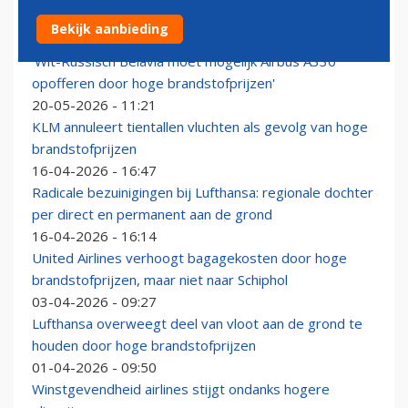
Lufthansa blijft óók snijden in vluchtschema ná oktober
Bekijk aanbieding
21-05-2026 - 13:42
'Wit-Russisch Belavia moet mogelijk Airbus A330
opofferen door hoge brandstofprijzen'
20-05-2026 - 11:21
KLM annuleert tientallen vluchten als gevolg van hoge
brandstofprijzen
16-04-2026 - 16:47
Radicale bezuinigingen bij Lufthansa: regionale dochter
per direct en permanent aan de grond
16-04-2026 - 16:14
United Airlines verhoogt bagagekosten door hoge
brandstofprijzen, maar niet naar Schiphol
03-04-2026 - 09:27
Lufthansa overweegt deel van vloot aan de grond te
houden door hoge brandstofprijzen
01-04-2026 - 09:50
Winstgevendheid airlines stijgt ondanks hogere