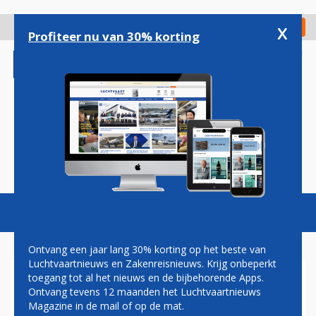
Overslaan
en
x
Digitaal Magazine
Registreer
Check in
naar
Profiteer nu van 30% korting
de
inhoud
gaan
Magazine
Podcasts
Vacatures
Toggl
naviga
Ontvang een jaar lang 30% korting op het beste van
Luchtvaartnieuws en Zakenreisnieuws. Krijg onbeperkt
toegang tot al het nieuws en de bijbehorende Apps.
BRANDSTOFPRIJZEN
Ontvang tevens 12 maanden het Luchtvaartnieuws
Magazine in de mail of op de mat.