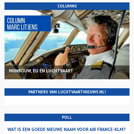
COLUMNS
MIJNBOUW, EU EN LUCHTVAART
PARTNERS VAN LUCHTVAARTNIEUWS.NL!
POLL
WAT IS EEN GOEDE NIEUWE NAAM VOOR AIR FRANCE-KLM?