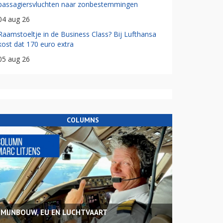
passagiersvluchten naar zonbestemmingen
04 aug 26
Raamstoeltje in de Business Class? Bij Lufthansa
kost dat 170 euro extra
05 aug 26
COLUMNS
MIJNBOUW, EU EN LUCHTVAART