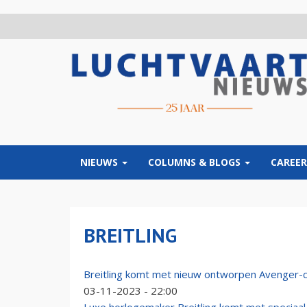
Overslaan
en
naar
de
inhoud
gaan
NIEUWS
COLUMNS & BLOGS
CAREER
BREITLING
Breitling komt met nieuw ontworpen Avenger-co
03-11-2023 - 22:00