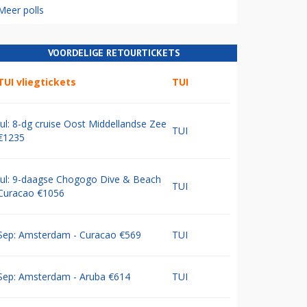
Meer polls
VOORDELIGE RETOURTICKETS
TUI vliegtickets
TUI
Jul: 8-dg cruise Oost Middellandse Zee
TUI
€1235
Jul: 9-daagse Chogogo Dive & Beach
TUI
Curacao €1056
Sep: Amsterdam - Curacao €569
TUI
Sep: Amsterdam - Aruba €614
TUI