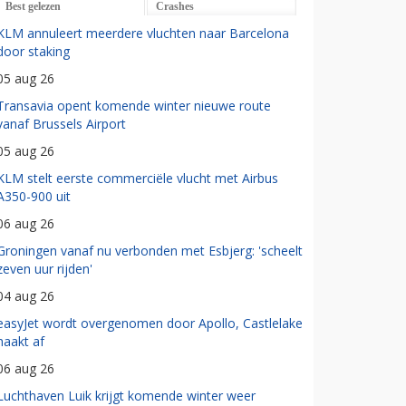
Best gelezen
Crashes
KLM annuleert meerdere vluchten naar Barcelona
door staking
05 aug 26
Transavia opent komende winter nieuwe route
vanaf Brussels Airport
05 aug 26
KLM stelt eerste commerciële vlucht met Airbus
A350-900 uit
06 aug 26
Groningen vanaf nu verbonden met Esbjerg: 'scheelt
zeven uur rijden'
04 aug 26
easyJet wordt overgenomen door Apollo, Castlelake
haakt af
06 aug 26
Luchthaven Luik krijgt komende winter weer