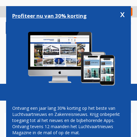
Overslaan
en
x
Digitaal Magazine
Registreer
Check in
naar
Profiteer nu van 30% korting
de
inhoud
gaan
Magazine
Podcasts
Vacatures
Toggl
naviga
Ontvang een jaar lang 30% korting op het beste van
Luchtvaartnieuws en Zakenreisnieuws. Krijg onbeperkt
toegang tot al het nieuws en de bijbehorende Apps.
C-130
Ontvang tevens 12 maanden het Luchtvaartnieuws
Magazine in de mail of op de mat.