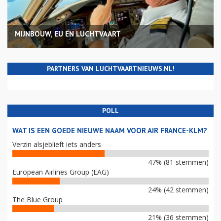
MIJNBOUW, EU EN LUCHTVAART
PARTNERS VAN LUCHTVAARTNIEUWS.NL!
POLL
WAT IS EEN GOEDE NIEUWE NAAM VOOR AIR FRANCE-KLM?
Verzin alsjeblieft iets anders
47% (81 stemmen)
European Airlines Group (EAG)
24% (42 stemmen)
The Blue Group
21% (36 stemmen)