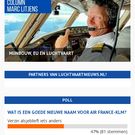
MIJNBOUW, EU EN LUCHTVAART
PARTNERS VAN LUCHTVAARTNIEUWS.NL!
POLL
WAT IS EEN GOEDE NIEUWE NAAM VOOR AIR FRANCE-KLM?
Verzin alsjeblieft iets anders
47% (81 stemmen)