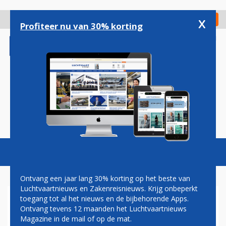
Overslaan
en
x
Digitaal Magazine
Registreer
Check in
naar
Profiteer nu van 30% korting
de
inhoud
gaan
Magazine
Podcasts
Vacatures
Toggl
naviga
Ontvang een jaar lang 30% korting op het beste van
Luchtvaartnieuws en Zakenreisnieuws. Krijg onbeperkt
toegang tot al het nieuws en de bijbehorende Apps.
C2000
Ontvang tevens 12 maanden het Luchtvaartnieuws
Magazine in de mail of op de mat.