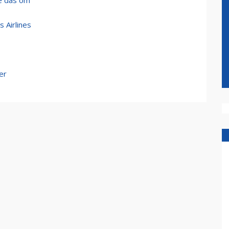
e das om
 Airlines
er