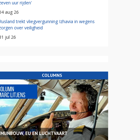
zeven uur rijden'
04 aug 26
Rusland trekt vliegvergunning Izhavia in wegens
zorgen over veiligheid
31 jul 26
COLUMNS
MIJNBOUW, EU EN LUCHTVAART