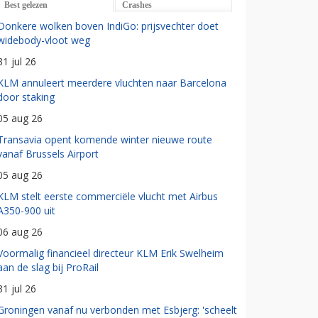
Best gelezen
Crashes
Donkere wolken boven IndiGo: prijsvechter doet
widebody-vloot weg
31 jul 26
KLM annuleert meerdere vluchten naar Barcelona
door staking
05 aug 26
Transavia opent komende winter nieuwe route
vanaf Brussels Airport
05 aug 26
KLM stelt eerste commerciële vlucht met Airbus
A350-900 uit
06 aug 26
Voormalig financieel directeur KLM Erik Swelheim
aan de slag bij ProRail
31 jul 26
Groningen vanaf nu verbonden met Esbjerg: 'scheelt