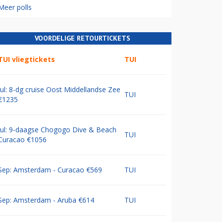
Meer polls
VOORDELIGE RETOURTICKETS
TUI vliegtickets
TUI
Jul: 8-dg cruise Oost Middellandse Zee
TUI
€1235
Jul: 9-daagse Chogogo Dive & Beach
TUI
Curacao €1056
Sep: Amsterdam - Curacao €569
TUI
Sep: Amsterdam - Aruba €614
TUI