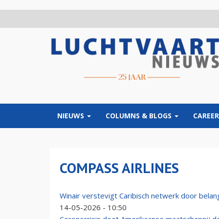
Overslaan
en
naar
de
inhoud
gaan
NIEUWS
COLUMNS & BLOGS
CAREER
COMPASS AIRLINES
Winair verstevigt Caribisch netwerk door belang
14-05-2026 - 10:50