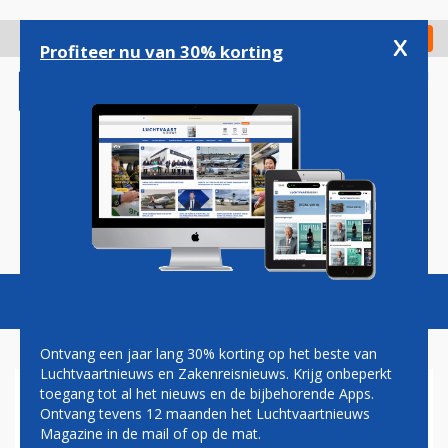
Overslaan
en
x
Digitaal Magazine
Registreer
Check in
naar
Profiteer nu van 30% korting
de
inhoud
gaan
Magazine
Podcasts
Vacatures
Toggl
naviga
Ontvang een jaar lang 30% korting op het beste van
Luchtvaartnieuws en Zakenreisnieuws. Krijg onbeperkt
toegang tot al het nieuws en de bijbehorende Apps.
CONTROLE
Ontvang tevens 12 maanden het Luchtvaartnieuws
Magazine in de mail of op de mat.