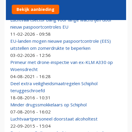
VS verscherpt controle op reizigers uit Afrika om ebola
Bekijk aanbieding
18-05-2026 - 20:53
Luchtvaartsector bang voor lange wachtrijen door
nieuw paspoortcontroles EU
11-02-2026 - 09:58
EU-landen mogen nieuwe paspoortcontrole (EES)
uitstellen om zomerdrukte te beperken
03-02-2026 - 12:56
Primeur met drone-inspectie van ex-KLM A330 op
Woensdrecht
04-08-2021 - 16:28
Deel extra veiligheidsmaatregelen Schiphol
teruggeschroefd
18-08-2016 - 10:31
Minder drugssmokkelaars op Schiphol
07-08-2016 - 16:02
Luchtvaartpersoneel doorstaat alcoholtest
22-09-2015 - 15:04