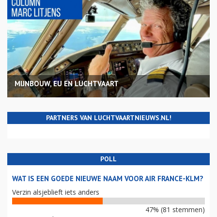
MIJNBOUW, EU EN LUCHTVAART
PARTNERS VAN LUCHTVAARTNIEUWS.NL!
POLL
WAT IS EEN GOEDE NIEUWE NAAM VOOR AIR FRANCE-KLM?
Verzin alsjeblieft iets anders
47% (81 stemmen)