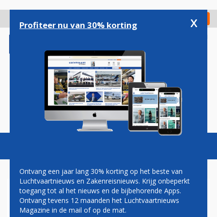
Overslaan
en
x
Digitaal Magazine
Registreer
Check in
naar
Profiteer nu van 30% korting
de
inhoud
gaan
Magazine
Podcasts
Vacatures
Toggl
naviga
Ontvang een jaar lang 30% korting op het beste van
Luchtvaartnieuws en Zakenreisnieuws. Krijg onbeperkt
toegang tot al het nieuws en de bijbehorende Apps.
CORFU
Ontvang tevens 12 maanden het Luchtvaartnieuws
Magazine in de mail of op de mat.