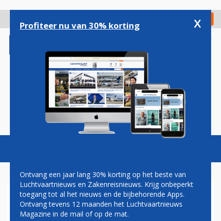
Overslaan
en
x
Digitaal Magazine
Registreer
Check in
naar
Profiteer nu van 30% korting
de
inhoud
gaan
Magazine
Podcasts
Vacatures
Toggl
naviga
Ontvang een jaar lang 30% korting op het beste van
Luchtvaartnieuws en Zakenreisnieuws. Krijg onbeperkt
toegang tot al het nieuws en de bijbehorende Apps.
DALLAS
Ontvang tevens 12 maanden het Luchtvaartnieuws
Magazine in de mail of op de mat.