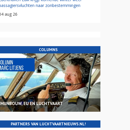
passagiersvluchten naar zonbestemmingen
04 aug 26
COLUMNS
MIJNBOUW, EU EN LUCHTVAART
PARTNERS VAN LUCHTVAARTNIEUWS.NL!