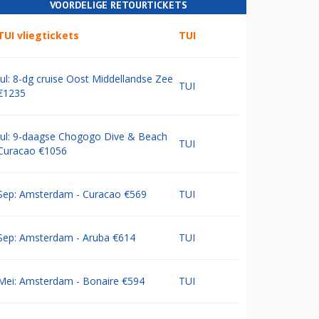
VOORDELIGE RETOURTICKETS
TUI vliegtickets
TUI
Jul: 8-dg cruise Oost Middellandse Zee
TUI
€1235
Jul: 9-daagse Chogogo Dive & Beach
TUI
Curacao €1056
Sep: Amsterdam - Curacao €569
TUI
Sep: Amsterdam - Aruba €614
TUI
Mei: Amsterdam - Bonaire €594
TUI