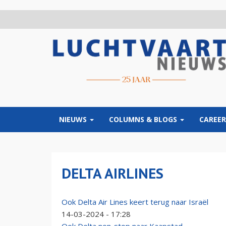
Overslaan
en
naar
de
inhoud
gaan
NIEUWS
COLUMNS & BLOGS
CAREER
DELTA AIRLINES
Ook Delta Air Lines keert terug naar Israël
14-03-2024 - 17:28