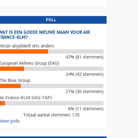
POLL
WAT IS EEN GOEDE NIEUWE NAAM VOOR AIR
FRANCE-KLM?
Verzin alsjeblieft iets anders
47% (81 stemmen)
European Airlines Group (EAG)
24% (42 stemmen)
The Blue Group
21% (36 stemmen)
Air-France-KLM-SAS(-TAP)
6% (11 stemmen)
Totaal aantal stemmen: 170
Meer polls