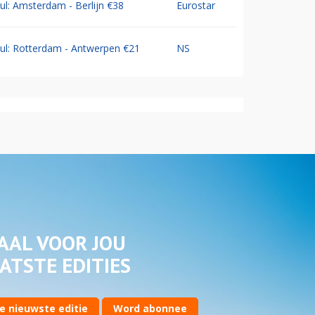
Jul: Amsterdam - Berlijn €38
Eurostar
Jul: Rotterdam - Antwerpen €21
NS
AAL VOOR JOU
ATSTE EDITIES
e nieuwste editie
Word abonnee