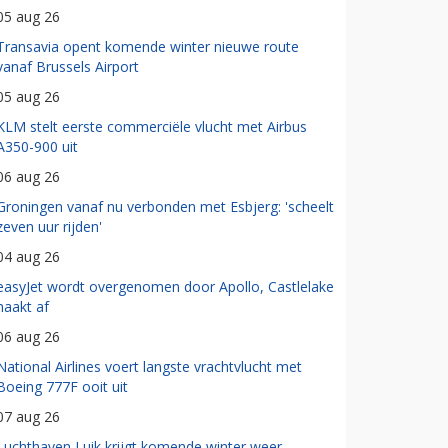
05 aug 26
Transavia opent komende winter nieuwe route
vanaf Brussels Airport
05 aug 26
KLM stelt eerste commerciële vlucht met Airbus
A350-900 uit
06 aug 26
Groningen vanaf nu verbonden met Esbjerg: 'scheelt
zeven uur rijden'
04 aug 26
easyJet wordt overgenomen door Apollo, Castlelake
haakt af
06 aug 26
National Airlines voert langste vrachtvlucht met
Boeing 777F ooit uit
07 aug 26
Luchthaven Luik krijgt komende winter weer