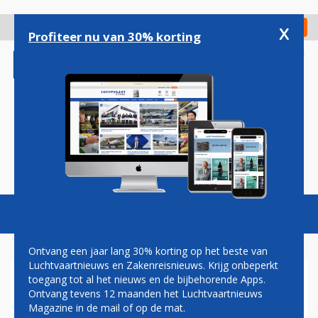
Overslaan
en
x
Digitaal Magazine
Registreer
Check in
naar
Profiteer nu van 30% korting
de
inhoud
gaan
Magazine
Podcasts
Vacatures
Toggl
naviga
Ontvang een jaar lang 30% korting op het beste van
Luchtvaartnieuws en Zakenreisnieuws. Krijg onbeperkt
toegang tot al het nieuws en de bijbehorende Apps.
DIEREN
Ontvang tevens 12 maanden het Luchtvaartnieuws
Magazine in de mail of op de mat.