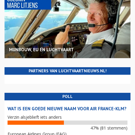
MIJNBOUW, EU EN LUCHTVAART
PARTNERS VAN LUCHTVAARTNIEUWS.NL!
POLL
WAT IS EEN GOEDE NIEUWE NAAM VOOR AIR FRANCE-KLM?
Verzin alsjeblieft iets anders
47% (81 stemmen)
European Airlines Group (EAG)