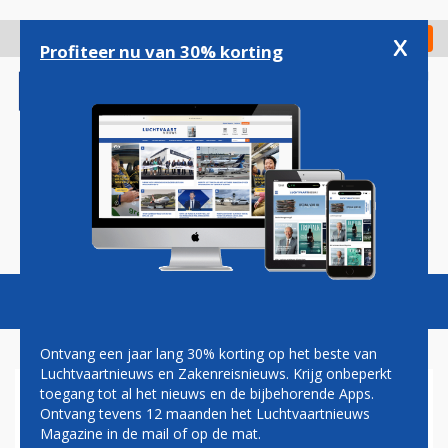
Overslaan
en
x
Digitaal Magazine
Registreer
Check in
naar
Profiteer nu van 30% korting
de
inhoud
gaan
Magazine
Podcasts
Vacatures
Toggl
naviga
Ontvang een jaar lang 30% korting op het beste van
Luchtvaartnieuws en Zakenreisnieuws. Krijg onbeperkt
toegang tot al het nieuws en de bijbehorende Apps.
DRESDEN
Ontvang tevens 12 maanden het Luchtvaartnieuws
Magazine in de mail of op de mat.