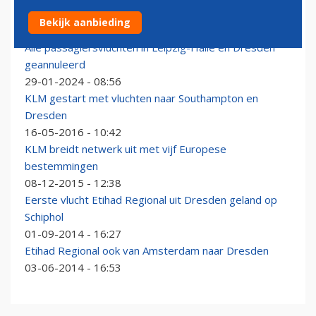
Lufthansa vernieuwt Business Class in Airbus A380's
Bekijk aanbieding
30-01-2026 - 13:38
Alle passagiersvluchten in Leipzig-Halle en Dresden
geannuleerd
29-01-2024 - 08:56
KLM gestart met vluchten naar Southampton en
Dresden
16-05-2016 - 10:42
KLM breidt netwerk uit met vijf Europese
bestemmingen
08-12-2015 - 12:38
Eerste vlucht Etihad Regional uit Dresden geland op
Schiphol
01-09-2014 - 16:27
Etihad Regional ook van Amsterdam naar Dresden
03-06-2014 - 16:53