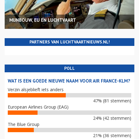
MIJNBOUW, EU EN LUCHTVAART
PARTNERS VAN LUCHTVAARTNIEUWS.NL!
POLL
WAT IS EEN GOEDE NIEUWE NAAM VOOR AIR FRANCE-KLM?
Verzin alsjeblieft iets anders
47% (81 stemmen)
European Airlines Group (EAG)
24% (42 stemmen)
The Blue Group
21% (36 stemmen)