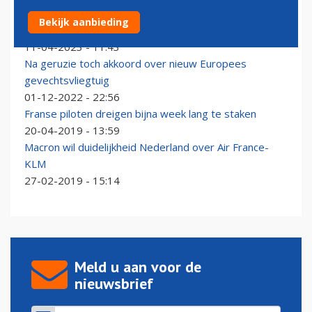
Franse president Macron in A330 begeleid door F-16's
Bekijk aanbieding
aangekomen op Schiphol
11-04-2023 - 11:43
Na geruzie toch akkoord over nieuw Europees
gevechtsvliegtuig
01-12-2022 - 22:56
Franse piloten dreigen bijna week lang te staken
20-04-2019 - 13:59
Macron wil duidelijkheid Nederland over Air France-
KLM
27-02-2019 - 15:14
Meld u aan voor de
nieuwsbrief