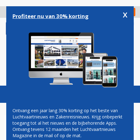
Overslaan
en
x
Digitaal Magazine
Registreer
Check in
naar
Profiteer nu van 30% korting
de
inhoud
gaan
Magazine
Podcasts
Vacatures
Toggl
naviga
Ontvang een jaar lang 30% korting op het beste van
Luchtvaartnieuws en Zakenreisnieuws. Krijg onbeperkt
toegang tot al het nieuws en de bijbehorende Apps.
EMMANUEL MACRON
Ontvang tevens 12 maanden het Luchtvaartnieuws
Magazine in de mail of op de mat.