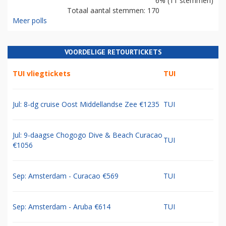
6% (11 stemmen)
Totaal aantal stemmen: 170
Meer polls
VOORDELIGE RETOURTICKETS
TUI vliegtickets
TUI
Jul: 8-dg cruise Oost Middellandse Zee €1235
TUI
Jul: 9-daagse Chogogo Dive & Beach Curacao
TUI
€1056
Sep: Amsterdam - Curacao €569
TUI
Sep: Amsterdam - Aruba €614
TUI