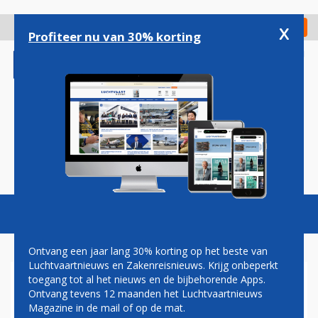
Overslaan
en
x
Digitaal Magazine
Registreer
Check in
naar
Profiteer nu van 30% korting
de
inhoud
gaan
Magazine
Podcasts
Vacatures
Toggl
naviga
Ontvang een jaar lang 30% korting op het beste van
Luchtvaartnieuws en Zakenreisnieuws. Krijg onbeperkt
toegang tot al het nieuws en de bijbehorende Apps.
FINAVIA
Ontvang tevens 12 maanden het Luchtvaartnieuws
Magazine in de mail of op de mat.