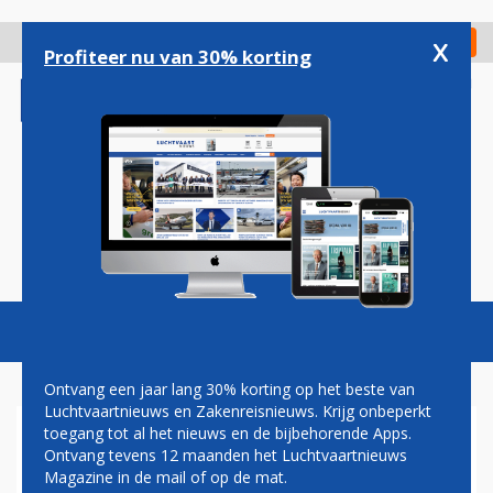
Overslaan
en
x
Digitaal Magazine
Registreer
Check in
naar
Profiteer nu van 30% korting
de
inhoud
gaan
Magazine
Podcasts
Vacatures
Toggl
naviga
Ontvang een jaar lang 30% korting op het beste van
Luchtvaartnieuws en Zakenreisnieuws. Krijg onbeperkt
toegang tot al het nieuws en de bijbehorende Apps.
FORT LAUDERDALE
Ontvang tevens 12 maanden het Luchtvaartnieuws
Magazine in de mail of op de mat.