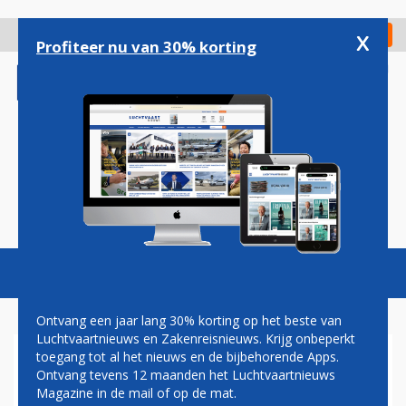
Overslaan
en
x
Digitaal Magazine
Registreer
Check in
naar
Profiteer nu van 30% korting
de
inhoud
gaan
Magazine
Podcasts
Vacatures
Toggl
naviga
Ontvang een jaar lang 30% korting op het beste van
Luchtvaartnieuws en Zakenreisnieuws. Krijg onbeperkt
toegang tot al het nieuws en de bijbehorende Apps.
FRANS-GUYANA
Ontvang tevens 12 maanden het Luchtvaartnieuws
Magazine in de mail of op de mat.