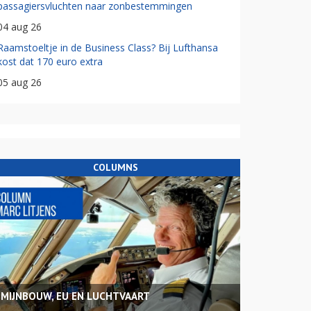
passagiersvluchten naar zonbestemmingen
04 aug 26
Raamstoeltje in de Business Class? Bij Lufthansa
kost dat 170 euro extra
05 aug 26
COLUMNS
MIJNBOUW, EU EN LUCHTVAART