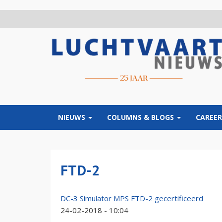
Overslaan
en
naar
de
inhoud
gaan
NIEUWS
COLUMNS & BLOGS
CAREER
FTD-2
DC-3 Simulator MPS FTD-2 gecertificeerd
24-02-2018 - 10:04