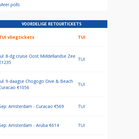
Meer polls
VOORDELIGE RETOURTICKETS
TUI vliegtickets
TUI
Jul: 8-dg cruise Oost Middellandse Zee
TUI
€1235
Jul: 9-daagse Chogogo Dive & Beach
TUI
Curacao €1056
Sep: Amsterdam - Curacao €569
TUI
Sep: Amsterdam - Aruba €614
TUI