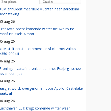
Best gelezen
Crashes
KLM annuleert meerdere vluchten naar Barcelona
door staking
05 aug 26
Transavia opent komende winter nieuwe route
vanaf Brussels Airport
05 aug 26
KLM stelt eerste commerciële vlucht met Airbus
A350-900 uit
06 aug 26
Groningen vanaf nu verbonden met Esbjerg: 'scheelt
zeven uur rijden'
04 aug 26
easyJet wordt overgenomen door Apollo, Castlelake
haakt af
06 aug 26
Luchthaven Luik krijgt komende winter weer