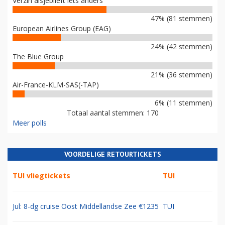
Verzin alsjeblieft iets anders
47% (81 stemmen)
European Airlines Group (EAG)
24% (42 stemmen)
The Blue Group
21% (36 stemmen)
Air-France-KLM-SAS(-TAP)
6% (11 stemmen)
Totaal aantal stemmen: 170
Meer polls
VOORDELIGE RETOURTICKETS
TUI vliegtickets
TUI
Jul: 8-dg cruise Oost Middellandse Zee €1235
TUI