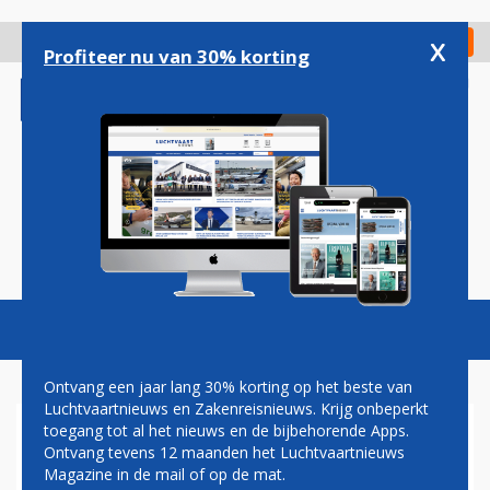
Overslaan
en
x
Digitaal Magazine
Registreer
Check in
naar
Profiteer nu van 30% korting
de
inhoud
gaan
Magazine
Podcasts
Vacatures
Toggl
naviga
Ontvang een jaar lang 30% korting op het beste van
Luchtvaartnieuws en Zakenreisnieuws. Krijg onbeperkt
toegang tot al het nieuws en de bijbehorende Apps.
GATE GOURMET
Ontvang tevens 12 maanden het Luchtvaartnieuws
Magazine in de mail of op de mat.