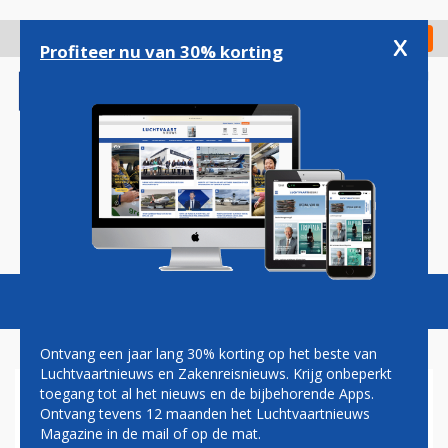
Overslaan
en
x
Digitaal Magazine
Registreer
Check in
naar
Profiteer nu van 30% korting
de
inhoud
gaan
Magazine
Podcasts
Vacatures
Toggl
naviga
Ontvang een jaar lang 30% korting op het beste van
Luchtvaartnieuws en Zakenreisnieuws. Krijg onbeperkt
toegang tot al het nieuws en de bijbehorende Apps.
GEARED TURBOFAN
Ontvang tevens 12 maanden het Luchtvaartnieuws
Magazine in de mail of op de mat.