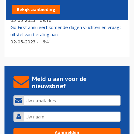
Iraqi Airways moet Airbus A220's aan de grond houden
Bekijk aanbieding
na GTF-problemen
05-05-2023 - 09:16
Go First annuleert komende dagen vluchten en vraagt
uitstel van betaling aan
02-05-2023 - 16:41
Meld u aan voor de
nieuwsbrief