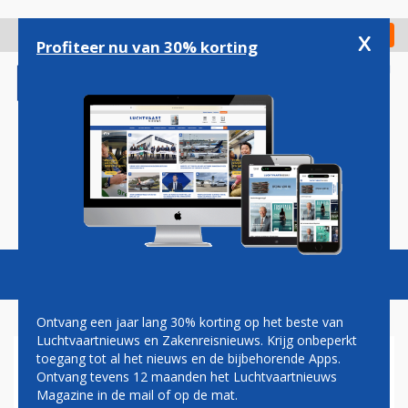
Overslaan
en
x
Digitaal Magazine
Registreer
Check in
naar
Profiteer nu van 30% korting
de
inhoud
gaan
Magazine
Podcasts
Vacatures
Toggl
naviga
Ontvang een jaar lang 30% korting op het beste van
Luchtvaartnieuws en Zakenreisnieuws. Krijg onbeperkt
toegang tot al het nieuws en de bijbehorende Apps.
GKN FOKKER SERVICES
Ontvang tevens 12 maanden het Luchtvaartnieuws
Magazine in de mail of op de mat.