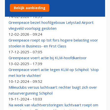
Greenpeace beëindigt bezetting Lelystad Airport na
Bekijk aanbieding
36 uur
14-02-2026 - 10:35
Greenpeace bezet hoofdgebouw Lelystad Airport:
vliegveld voorlopig gesloten
12-02-2026 - 09:24
Greenpeace roept op tot fors hogere belasting voor
stoelen in Business- en First Class
17-12-2025 - 07:05
Greenpeace voert actie bij KLM-hoofdkantoor
13-02-2025 - 17:39
Greenpeace voert actie tegen KLM op Schiphol: 'stop
met korte vluchten'
10-12-2024 - 09:52
Milieuclubs versus luchtvaart: rechter buigt zich over
natuurvergunning Schiphol
19-11-2024 - 10:03
Na week van vluchtverstoringen: luchtvaart roept om