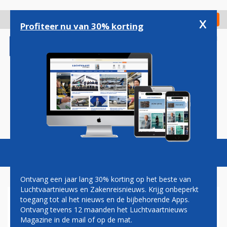
Overslaan
en
x
Digitaal Magazine
Registreer
Check in
naar
Profiteer nu van 30% korting
de
inhoud
gaan
Magazine
Podcasts
Vacatures
Toggl
naviga
Ontvang een jaar lang 30% korting op het beste van
Luchtvaartnieuws en Zakenreisnieuws. Krijg onbeperkt
toegang tot al het nieuws en de bijbehorende Apps.
GREENPEACE
Ontvang tevens 12 maanden het Luchtvaartnieuws
Magazine in de mail of op de mat.