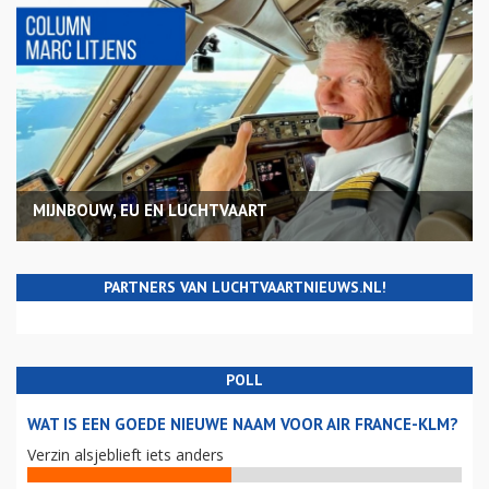
MIJNBOUW, EU EN LUCHTVAART
PARTNERS VAN LUCHTVAARTNIEUWS.NL!
POLL
WAT IS EEN GOEDE NIEUWE NAAM VOOR AIR FRANCE-KLM?
Verzin alsjeblieft iets anders