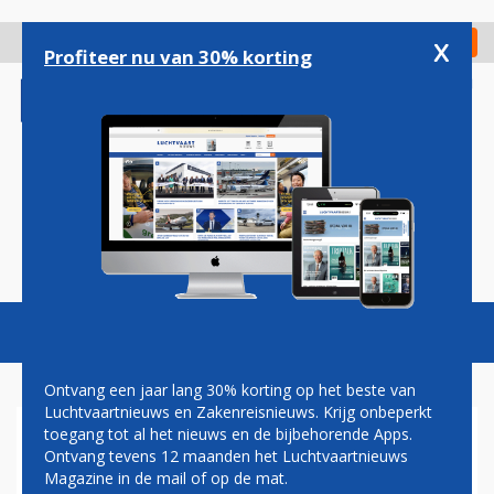
Overslaan
en
x
Digitaal Magazine
Registreer
Check in
naar
Profiteer nu van 30% korting
de
inhoud
gaan
Magazine
Podcasts
Vacatures
Toggl
naviga
Ontvang een jaar lang 30% korting op het beste van
Luchtvaartnieuws en Zakenreisnieuws. Krijg onbeperkt
toegang tot al het nieuws en de bijbehorende Apps.
HENRI BONTENBAL CDA
Ontvang tevens 12 maanden het Luchtvaartnieuws
Magazine in de mail of op de mat.