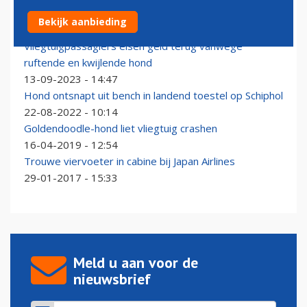
KLM een van de besten voor reizende viervoeter
Bekijk aanbieding
15-09-2025 - 09:37
Vliegtuigpassagiers eisen geld terug vanwege
ruftende en kwijlende hond
13-09-2023 - 14:47
Hond ontsnapt uit bench in landend toestel op Schiphol
22-08-2022 - 10:14
Goldendoodle-hond liet vliegtuig crashen
16-04-2019 - 12:54
Trouwe viervoeter in cabine bij Japan Airlines
29-01-2017 - 15:33
Meld u aan voor de
nieuwsbrief