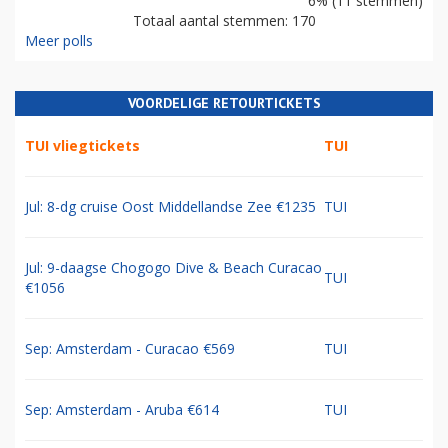
6% (11 stemmen)
Totaal aantal stemmen: 170
Meer polls
VOORDELIGE RETOURTICKETS
TUI vliegtickets
TUI
Jul: 8-dg cruise Oost Middellandse Zee €1235
TUI
Jul: 9-daagse Chogogo Dive & Beach Curacao
TUI
€1056
Sep: Amsterdam - Curacao €569
TUI
Sep: Amsterdam - Aruba €614
TUI