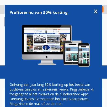
Overslaan
en
x
Digitaal Magazine
Registreer
Check in
naar
Profiteer nu van 30% korting
de
inhoud
gaan
Magazine
Podcasts
Vacatures
Toggl
naviga
Ontvang een jaar lang 30% korting op het beste van
Luchtvaartnieuws en Zakenreisnieuws. Krijg onbeperkt
toegang tot al het nieuws en de bijbehorende Apps.
HOND
Ontvang tevens 12 maanden het Luchtvaartnieuws
Magazine in de mail of op de mat.