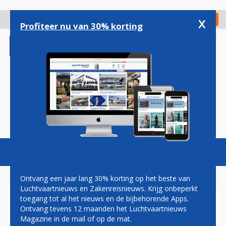
Overslaan
en
x
Digitaal Magazine
Registreer
Check in
naar
Profiteer nu van 30% korting
de
inhoud
gaan
Magazine
Podcasts
Vacatures
Toggl
naviga
Ontvang een jaar lang 30% korting op het beste van
Luchtvaartnieuws en Zakenreisnieuws. Krijg onbeperkt
toegang tot al het nieuws en de bijbehorende Apps.
INREISBEPERKINGEN
Ontvang tevens 12 maanden het Luchtvaartnieuws
Magazine in de mail of op de mat.