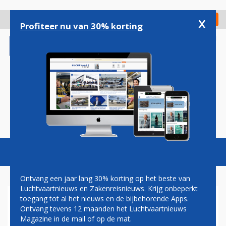
Overslaan
en
x
Digitaal Magazine
Registreer
Check in
naar
Profiteer nu van 30% korting
de
inhoud
gaan
Magazine
Podcasts
Vacatures
Toggl
naviga
Ontvang een jaar lang 30% korting op het beste van
Luchtvaartnieuws en Zakenreisnieuws. Krijg onbeperkt
toegang tot al het nieuws en de bijbehorende Apps.
JET FUEL
Ontvang tevens 12 maanden het Luchtvaartnieuws
Magazine in de mail of op de mat.