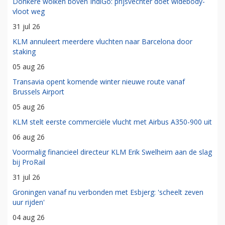
Donkere wolken boven IndiGo: prijsvechter doet widebody-
vloot weg
31 jul 26
KLM annuleert meerdere vluchten naar Barcelona door
staking
05 aug 26
Transavia opent komende winter nieuwe route vanaf
Brussels Airport
05 aug 26
KLM stelt eerste commerciële vlucht met Airbus A350-900 uit
06 aug 26
Voormalig financieel directeur KLM Erik Swelheim aan de slag
bij ProRail
31 jul 26
Groningen vanaf nu verbonden met Esbjerg: 'scheelt zeven
uur rijden'
04 aug 26