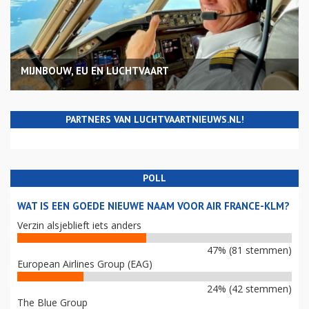
MIJNBOUW, EU EN LUCHTVAART
PARTNERS VAN LUCHTVAARTNIEUWS.NL!
POLL
WAT IS EEN GOEDE NIEUWE NAAM VOOR AIR FRANCE-KLM?
Verzin alsjeblieft iets anders
47% (81 stemmen)
European Airlines Group (EAG)
24% (42 stemmen)
The Blue Group