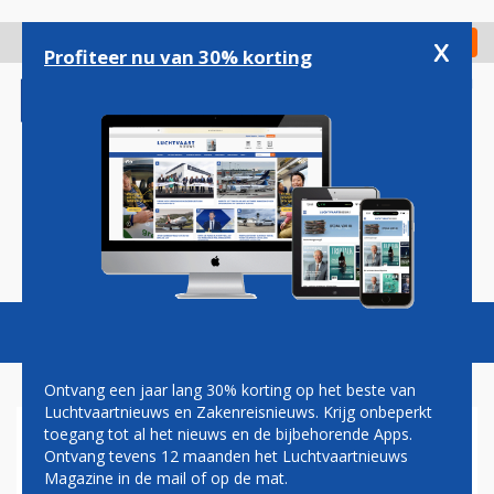
Overslaan
en
x
Digitaal Magazine
Registreer
Check in
naar
Profiteer nu van 30% korting
de
inhoud
gaan
Magazine
Podcasts
Vacatures
Toggl
naviga
Ontvang een jaar lang 30% korting op het beste van
Luchtvaartnieuws en Zakenreisnieuws. Krijg onbeperkt
toegang tot al het nieuws en de bijbehorende Apps.
JOOST MEIJS
Ontvang tevens 12 maanden het Luchtvaartnieuws
Magazine in de mail of op de mat.