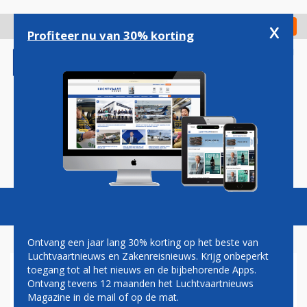
Overslaan
en
x
Digitaal Magazine
Registreer
Check in
naar
Profiteer nu van 30% korting
de
inhoud
gaan
Magazine
Podcasts
Vacatures
Toggl
naviga
Ontvang een jaar lang 30% korting op het beste van
Luchtvaartnieuws en Zakenreisnieuws. Krijg onbeperkt
toegang tot al het nieuws en de bijbehorende Apps.
K2 AIRWAYS
Ontvang tevens 12 maanden het Luchtvaartnieuws
Magazine in de mail of op de mat.