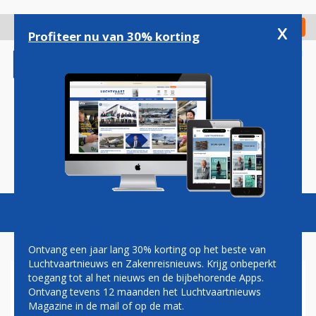
Overslaan
en
x
Digitaal Magazine
Registreer
Check in
naar
Profiteer nu van 30% korting
de
inhoud
gaan
Magazine
Podcasts
Vacatures
Toggl
naviga
Ontvang een jaar lang 30% korting op het beste van
Luchtvaartnieuws en Zakenreisnieuws. Krijg onbeperkt
toegang tot al het nieuws en de bijbehorende Apps.
KANGAROO
Ontvang tevens 12 maanden het Luchtvaartnieuws
Magazine in de mail of op de mat.