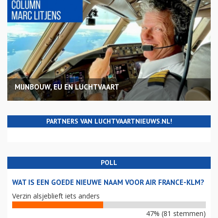
MIJNBOUW, EU EN LUCHTVAART
PARTNERS VAN LUCHTVAARTNIEUWS.NL!
POLL
WAT IS EEN GOEDE NIEUWE NAAM VOOR AIR FRANCE-KLM?
Verzin alsjeblieft iets anders
47% (81 stemmen)