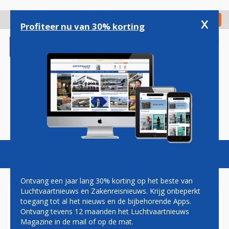
Overslaan
en
x
Digitaal Magazine
Registreer
Check in
naar
Profiteer nu van 30% korting
de
inhoud
gaan
Magazine
Podcasts
Vacatures
Toggl
naviga
Ontvang een jaar lang 30% korting op het beste van
Luchtvaartnieuws en Zakenreisnieuws. Krijg onbeperkt
toegang tot al het nieuws en de bijbehorende Apps.
LEAN TRAVEL MANAGEMENT
Ontvang tevens 12 maanden het Luchtvaartnieuws
Magazine in de mail of op de mat.