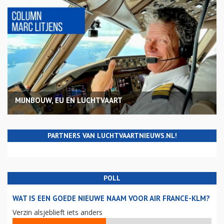
MIJNBOUW, EU EN LUCHTVAART
PARTNERS VAN LUCHTVAARTNIEUWS.NL!
POLL
WAT IS EEN GOEDE NIEUWE NAAM VOOR AIR FRANCE-KLM?
Verzin alsjeblieft iets anders