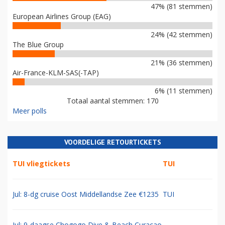
47% (81 stemmen)
European Airlines Group (EAG)
24% (42 stemmen)
The Blue Group
21% (36 stemmen)
Air-France-KLM-SAS(-TAP)
6% (11 stemmen)
Totaal aantal stemmen: 170
Meer polls
VOORDELIGE RETOURTICKETS
TUI vliegtickets
TUI
Jul: 8-dg cruise Oost Middellandse Zee €1235
TUI
Jul: 9-daagse Chogogo Dive & Beach Curacao