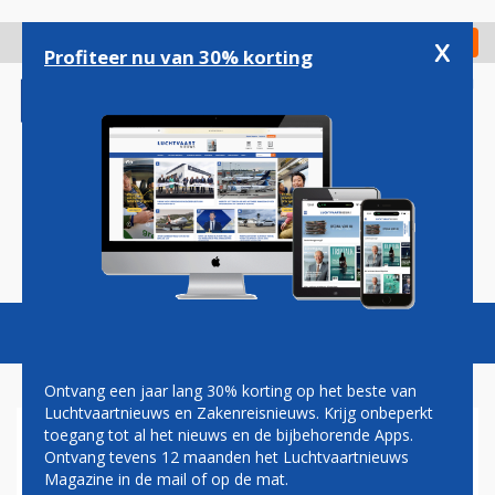
Overslaan
en
x
Digitaal Magazine
Registreer
Check in
naar
Profiteer nu van 30% korting
de
inhoud
gaan
Magazine
Podcasts
Vacatures
Toggl
naviga
Ontvang een jaar lang 30% korting op het beste van
Luchtvaartnieuws en Zakenreisnieuws. Krijg onbeperkt
toegang tot al het nieuws en de bijbehorende Apps.
LEGE VLUCHTEN
Ontvang tevens 12 maanden het Luchtvaartnieuws
Magazine in de mail of op de mat.