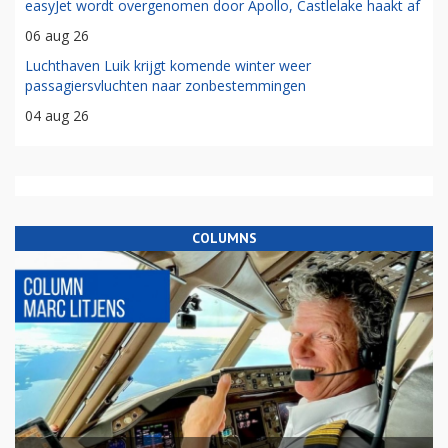
easyJet wordt overgenomen door Apollo, Castlelake haakt af
06 aug 26
Luchthaven Luik krijgt komende winter weer
passagiersvluchten naar zonbestemmingen
04 aug 26
COLUMNS