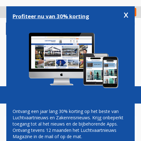
Overslaan
en
x
Digitaal Magazine
Registreer
Check in
naar
Profiteer nu van 30% korting
de
inhoud
gaan
Magazine
Podcasts
Vacatures
Toggl
naviga
Ontvang een jaar lang 30% korting op het beste van
Luchtvaartnieuws en Zakenreisnieuws. Krijg onbeperkt
toegang tot al het nieuws en de bijbehorende Apps.
MAASTRICHT
Ontvang tevens 12 maanden het Luchtvaartnieuws
Magazine in de mail of op de mat.